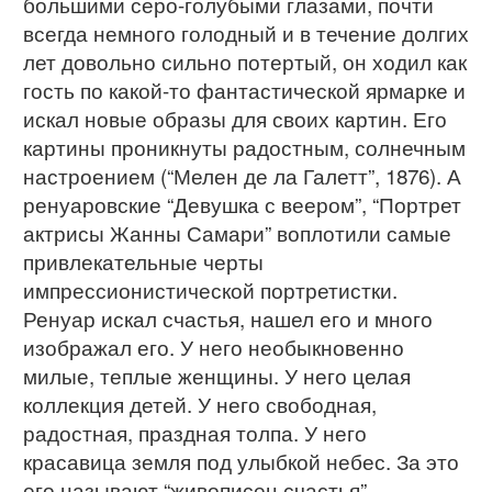
большими серо-голубыми глазами, почти
всегда немного голодный и в течение долгих
лет довольно сильно потертый, он ходил как
гость по какой-то фантастической ярмарке и
искал новые образы для своих картин. Его
картины проникнуты радостным, солнечным
настроением (“Мелен де ла Галетт”, 1876). А
ренуаровские “Девушка с веером”, “Портрет
актрисы Жанны Самари” воплотили самые
привлекательные черты
импрессионистической портретистки.
Ренуар искал счастья, нашел его и много
изображал его. У него необыкновенно
милые, теплые женщины. У него целая
коллекция детей. У него свободная,
радостная, праздная толпа. У него
красавица земля под улыбкой небес. За это
его называют “живописец счастья”.