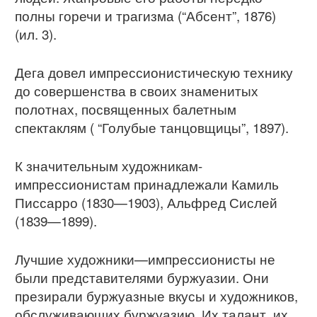
полны горечи и трагизма (“Абсент”, 1876)
(ил. 3).
Дега довел импрессионистическую технику
до совершенства в своих знаменитых
полотнах, посвященных балетным
спектаклям ( “Голубые танцовщицы”, 1897).
К значительным художникам-
импрессионистам принадлежали Камиль
Писсарро (1830—1903), Альфред Сислей
(1839—1899).
Лучшие художники—импрессионисты не
были представителями буржуазии. Они
презирали буржуазные вкусы и художников,
обслуживающих буржуазию. Их талант, их